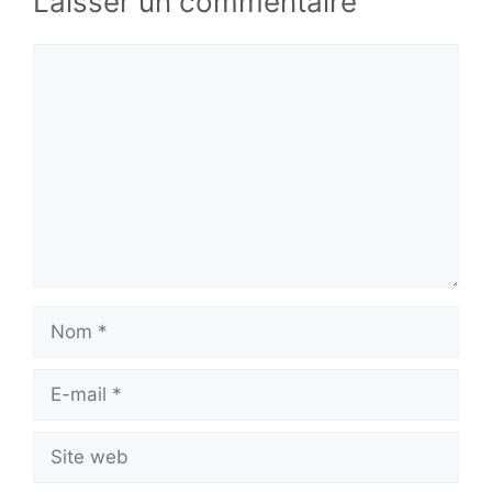
Laisser un commentaire
Commentaire
Nom
E-
mail
Site
web