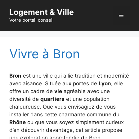
Aller
Logement & Ville
au
Menu
contenu
Votre portail conseil
Vivre à Bron
Bron
est une ville qui allie tradition et modernité
avec aisance. Située aux portes de
Lyon
, elle
offre un cadre de
vie
agréable avec une
diversité de
quartiers
et une population
chaleureuse. Que vous envisagiez de vous
installer dans cette charmante commune du
Rhône
ou que vous soyez simplement curieux
d’en découvrir davantage, cet article propose
une exploration approfondie de Bron.