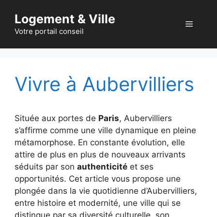
Aller
Logement & Ville
au
Menu
contenu
Votre portail conseil
Vivre à Aubervilliers
Située aux portes de
Paris
, Aubervilliers
s’affirme comme une ville dynamique en pleine
métamorphose. En constante évolution, elle
attire de plus en plus de nouveaux arrivants
séduits par son
authenticité
et ses
opportunités. Cet article vous propose une
plongée dans la vie quotidienne d’Aubervilliers,
entre histoire et modernité, une ville qui se
distingue par sa diversité culturelle, son