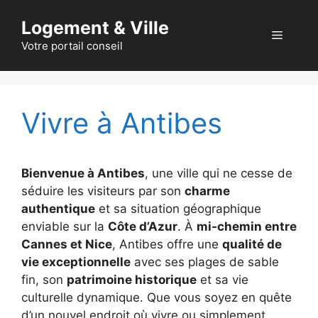
Aller
Logement & Ville
au
Menu
contenu
Votre portail conseil
Vivre à Antibes
Bienvenue à Antibes
, une ville qui ne cesse de
séduire les visiteurs par son
charme
authentique
et sa situation géographique
enviable sur la
Côte d’Azur
. À
mi-chemin entre
Cannes et Nice
, Antibes offre une
qualité de
vie exceptionnelle
avec ses plages de sable
fin, son
patrimoine historique
et sa vie
culturelle dynamique. Que vous soyez en quête
d’un nouvel endroit où vivre ou simplement