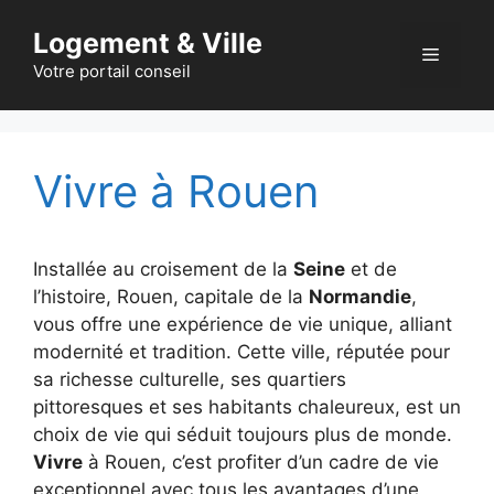
Aller
Logement & Ville
au
Menu
contenu
Votre portail conseil
Vivre à Rouen
Installée au croisement de la
Seine
et de
l’histoire, Rouen, capitale de la
Normandie
,
vous offre une expérience de vie unique, alliant
modernité et tradition. Cette ville, réputée pour
sa richesse culturelle, ses quartiers
pittoresques et ses habitants chaleureux, est un
choix de vie qui séduit toujours plus de monde.
Vivre
à Rouen, c’est profiter d’un cadre de vie
exceptionnel avec tous les avantages d’une