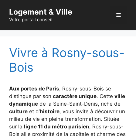
Aller
Logement & Ville
au
Menu
contenu
Votre portail conseil
Vivre à Rosny-sous-
Bois
Aux portes de Paris
, Rosny-sous-Bois se
distingue par son
caractère unique
. Cette
ville
dynamique
de la Seine-Saint-Denis, riche de
culture
et d’
histoire
, vous invite à découvrir un
milieu de vie en pleine transformation. Située
sur la
ligne 11 du métro parisien
, Rosny-sous-
Bois allie proximité de la capitale et charme des