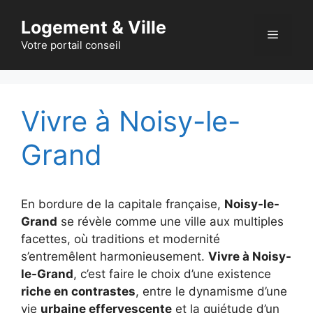
Aller
Logement & Ville
au
Menu
contenu
Votre portail conseil
Vivre à Noisy-le-
Grand
En bordure de la capitale française,
Noisy-le-
Grand
se révèle comme une ville aux multiples
facettes, où traditions et modernité
s’entremêlent harmonieusement.
Vivre à Noisy-
le-Grand
, c’est faire le choix d’une existence
riche en contrastes
, entre le dynamisme d’une
vie
urbaine effervescente
et la quiétude d’un