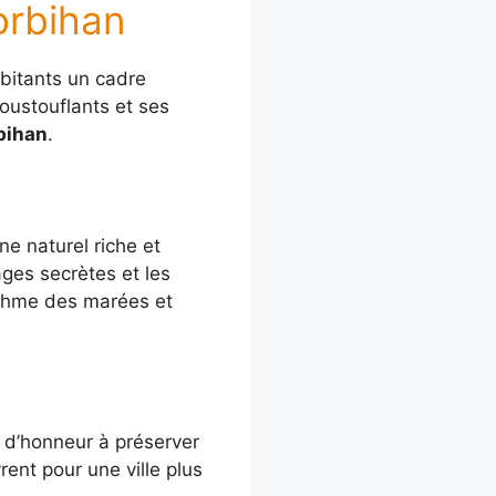
orbihan
abitants un cadre
poustouflants et ses
bihan
.
e naturel riche et
ages secrètes et les
rythme des marées et
 d’honneur à préserver
ent pour une ville plus