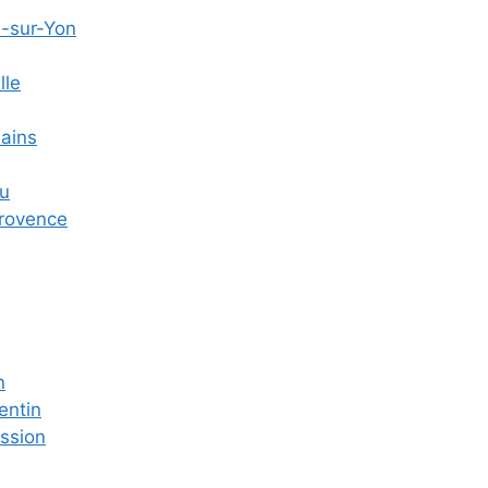
e-sur-Yon
lle
Bains
u
Provence
n
entin
ssion