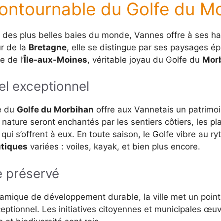
ncontournable du Golfe du M
e des plus belles baies du monde, Vannes offre à ses h
r de la
Bretagne
, elle se distingue par ses paysages é
e de l’
Île-aux-Moines
, véritable joyau du Golfe du
Mor
el exceptionnel
e du
Golfe du Morbihan
offre aux Vannetais un patrimoin
nature seront enchantés par les sentiers côtiers, les pl
ui s’offrent à eux. En toute saison, le Golfe vibre au 
utiques
variées : voiles, kayak, et bien plus encore.
 préservé
mique de développement durable, la ville met un point
ptionnel. Les initiatives citoyennes et municipales œuvr