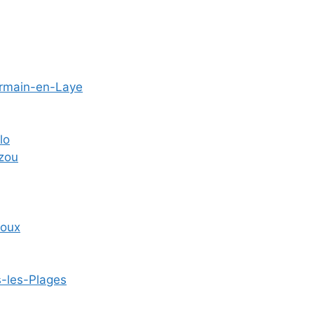
ermain-en-Laye
lo
zou
roux
s-les-Plages