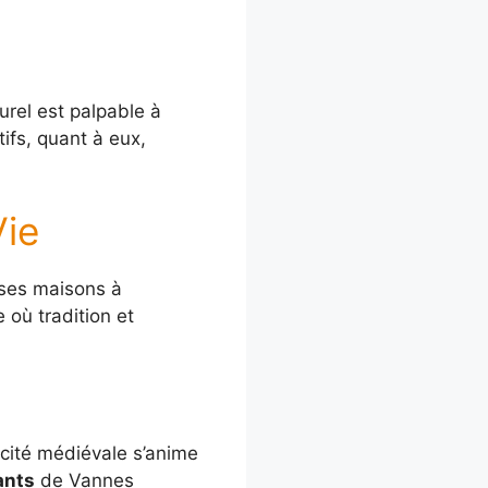
rel est palpable à
ifs, quant à eux,
Vie
 ses maisons à
 où tradition et
 cité médiévale s’anime
ants
de Vannes