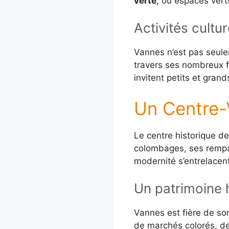
verte
, où espaces verts
Activités cultur
Vannes n’est pas seul
travers ses nombreux fe
invitent petits et gran
Un Centre-V
Le centre historique d
colombages, ses rempart
modernité s’entrelace
Un patrimoine h
Vannes est fière de son
de marchés colorés, de