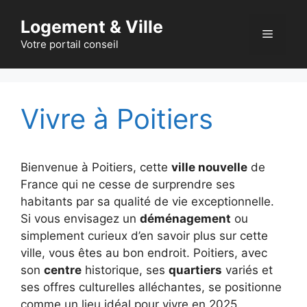
Aller
Logement & Ville
au
Menu
contenu
Votre portail conseil
Vivre à Poitiers
Bienvenue à Poitiers, cette
ville nouvelle
de
France qui ne cesse de surprendre ses
habitants par sa qualité de vie exceptionnelle.
Si vous envisagez un
déménagement
ou
simplement curieux d’en savoir plus sur cette
ville, vous êtes au bon endroit. Poitiers, avec
son
centre
historique, ses
quartiers
variés et
ses offres culturelles alléchantes, se positionne
comme un lieu idéal pour vivre en 2025.