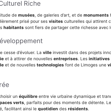
Culturel Riche
titude de
musées
, de galeries d’art, et de
monuments
h
lièrement prisé pour ses
visites
culturelles qui attiren
es
habitants
sont fiers de partager cette richesse avec 
Développement
ne cesse d’évoluer. La
ville
investit dans des projets inno
ie
et à attirer de nouvelles
entreprises
. Les
initiatives
le
et de nouvelles
technologies
font de Limoges une
vi
rée
choisir un
équilibre
entre vie urbaine dynamique et tranq
paces verts
, parfaits pour des moments de détente. L
, facilitant ainsi le
quotidien
des
résidents
.