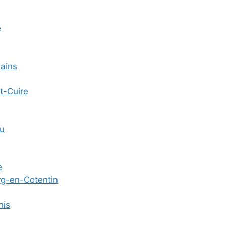
e
Bains
et-Cuire
u
e
rg-en-Cotentin
nis