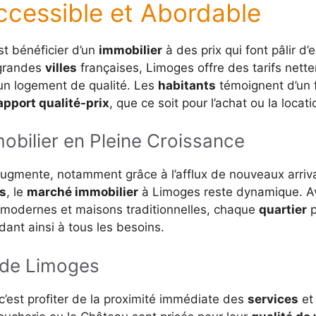
ccessible et Abordable
est bénéficier d’un
immobilier
à des prix qui font pâlir d’
 grandes
villes
françaises, Limoges offre des tarifs nett
 un logement de qualité. Les
habitants
témoignent d’un 
apport qualité-prix
, que ce soit pour l’achat ou la locati
bilier en Pleine Croissance
gmente, notamment grâce à l’afflux de nouveaux arriva
s
, le
marché immobilier
à Limoges reste dynamique. Av
 modernes et maisons traditionnelles, chaque
quartier
p
dant ainsi à tous les besoins.
 de Limoges
, c’est profiter de la proximité immédiate des
services
et