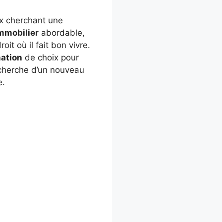
x cherchant une
mmobilier
abordable,
oit où il fait bon vivre.
nation
de choix pour
echerche d’un nouveau
e.