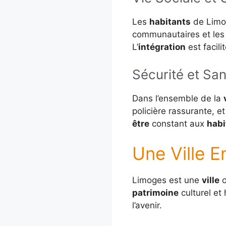
Les
habitants
de Limog
communautaires et le
L’
intégration
est facil
Sécurité et Sa
Dans l’ensemble de la
policière rassurante, et
être
constant aux
habi
Une Ville E
Limoges est une
ville
o
patrimoine
culturel et
l’avenir.