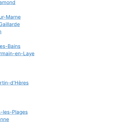
hamond
sur-Marne
Gaillarde
n
les-Bains
ermain-en-Laye
rtin-d'Hères
s-les-Plages
onne