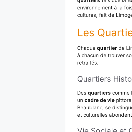
quartiers
tels que la B
environnement à la foi
cultures, fait de Limo
Les Quartie
Chaque
quartier
de Lim
à chacun de trouver s
retraités.
Quartiers Hist
Des
quartiers
comme la
un
cadre de vie
pittore
Beaublanc, se disting
et culturelles abondent
Vie Sociale et