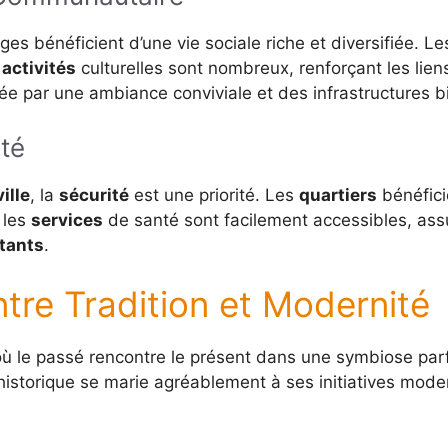
es bénéficient d’une vie sociale riche et diversifiée. L
s
activités
culturelles sont nombreux, renforçant les lien
itée par une ambiance conviviale et des infrastructures 
nté
ville
, la
sécurité
est une priorité. Les
quartiers
bénéfici
 les
services
de santé sont facilement accessibles, ass
tants
.
ntre Tradition et Modernité
ù le passé rencontre le présent dans une symbiose parf
 historique se marie agréablement à ses initiatives mode