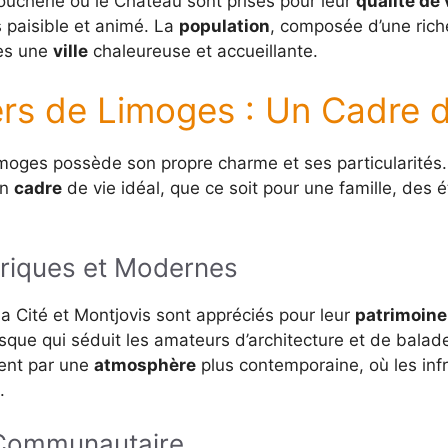
oucherie ou le Château sont prisés pour leur
qualité de 
s paisible et animé. La
population
, composée d’une riche
ges une
ville
chaleureuse et accueillante.
rs de Limoges : Un Cadre d
oges possède son propre charme et ses particularités.
on
cadre
de vie idéal, que ce soit pour une famille, des 
oriques et Modernes
 Cité et Montjovis sont appréciés pour leur
patrimoine
sque qui séduit les amateurs d’architecture et de bala
uent par une
atmosphère
plus contemporaine, où les infr
.
 Communautaire