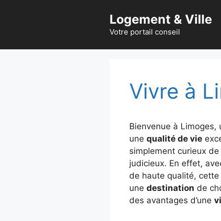
Aller
Logement & Ville
au
contenu
Votre portail conseil
Vivre à 
Bienvenue à Limoges,
une
qualité de vie
exce
simplement curieux de 
judicieux. En effet, av
de haute qualité, cett
une
destination
de cho
des avantages d’une
vi